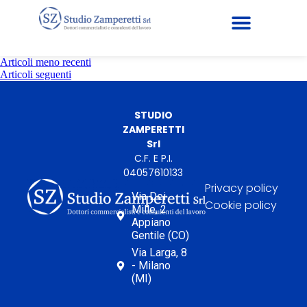
Articoli meno recenti
Articoli seguenti
STUDIO
ZAMPERETTI
Srl
C.F. E P.I.
04057610133
Privacy policy
Via Dei
Cookie policy
Mille, 2
Appiano
Gentile (CO)
Via Larga, 8
- Milano
(MI)