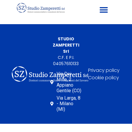
STUDIO
ZAMPERETTI
Srl
C.F. E P.I.
04057610133
Privacy policy
Via Dei
Cookie policy
Mille, 2
Appiano
Gentile (CO)
Via Larga, 8
- Milano
(MI)