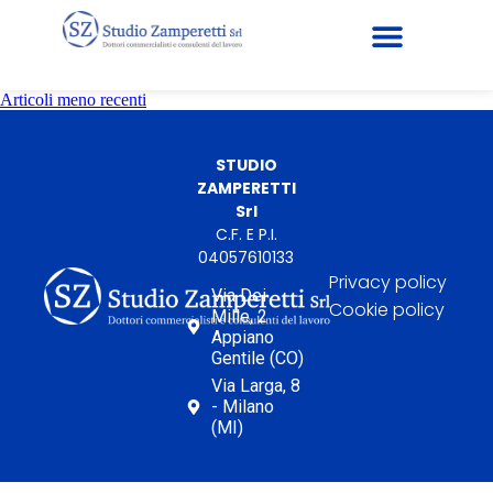
Articoli meno recenti
STUDIO
ZAMPERETTI
Srl
C.F. E P.I.
04057610133
Privacy policy
Via Dei
Cookie policy
Mille, 2
Appiano
Gentile (CO)
Via Larga, 8
- Milano
(MI)