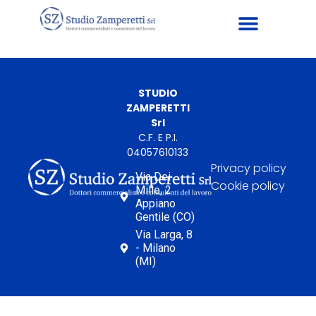
STUDIO
ZAMPERETTI
Srl
C.F. E P.I.
04057610133
Privacy policy
Via Dei
Cookie policy
Mille, 2
Appiano
Gentile (CO)
Via Larga, 8
- Milano
(MI)