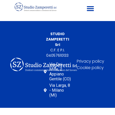
STUDIO
ZAMPERETTI
Srl
C.F. E P.I.
04057610133
Privacy policy
Via Dei
Cookie policy
Mille, 2
Appiano
Gentile (CO)
Via Larga, 8
- Milano
(MI)