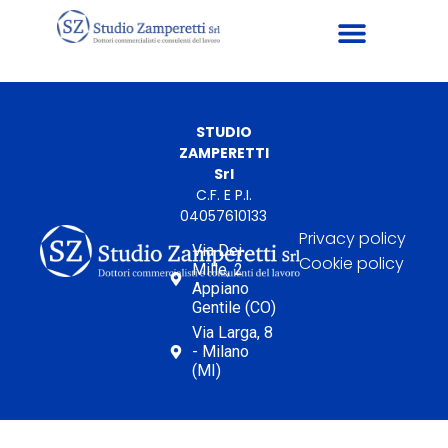
STUDIO
ZAMPERETTI
Srl
C.F. E P.I.
04057610133
Privacy policy
Via Dei
Cookie policy
Mille, 2
Appiano
Gentile (CO)
Via Larga, 8
- Milano
(MI)