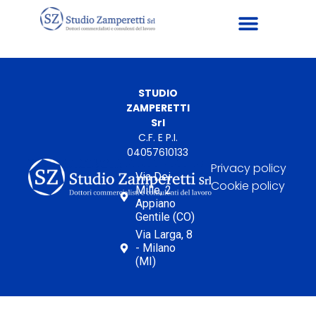
STUDIO
ZAMPERETTI
Srl
C.F. E P.I.
04057610133
Privacy policy
Via Dei
Cookie policy
Mille, 2
Appiano
Gentile (CO)
Via Larga, 8
- Milano
(MI)