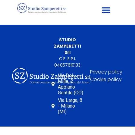
STUDIO
ZAMPERETTI
Srl
C.F. E P.I.
04057610133
Privacy policy
Via Dei
Cookie policy
Mille, 2
Appiano
Gentile (CO)
Via Larga, 8
- Milano
(MI)