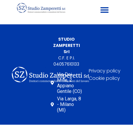
STUDIO
ZAMPERETTI
Srl
C.F. E P.I.
04057610133
Privacy policy
Via Dei
Cookie policy
Mille, 2
Appiano
Gentile (CO)
Via Larga, 8
- Milano
(MI)