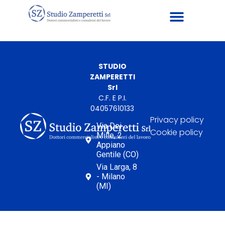
STUDIO
ZAMPERETTI
Srl
C.F. E P.I.
04057610133
Privacy policy
Via Dei
Cookie policy
Mille, 2
Appiano
Gentile (CO)
Via Larga, 8
- Milano
(MI)