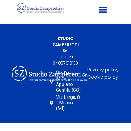
STUDIO
ZAMPERETTI
Srl
C.F. E P.I.
04057610133
Privacy policy
Via Dei
Cookie policy
Mille, 2
Appiano
Gentile (CO)
Via Larga, 8
- Milano
(MI)