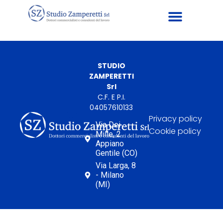
STUDIO
ZAMPERETTI
Srl
C.F. E P.I.
04057610133
Privacy policy
Via Dei
Cookie policy
Mille, 2
Appiano
Gentile (CO)
Via Larga, 8
- Milano
(MI)