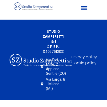
STUDIO
ZAMPERETTI
Srl
C.F. E P.I.
04057610133
Privacy policy
Via Dei
Cookie policy
Mille, 2
Appiano
Gentile (CO)
Via Larga, 8
- Milano
(MI)