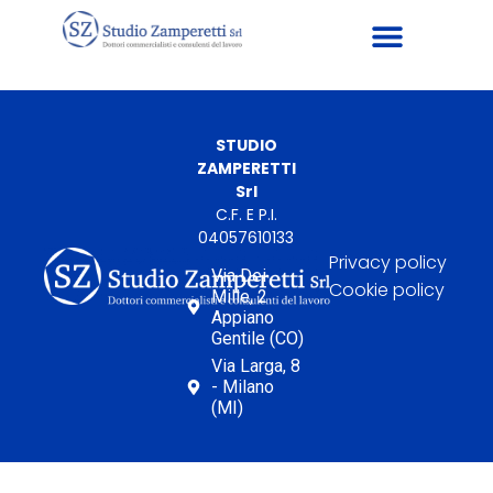
STUDIO
ZAMPERETTI
Srl
C.F. E P.I.
04057610133
Privacy policy
Via Dei
Cookie policy
Mille, 2
Appiano
Gentile (CO)
Via Larga, 8
- Milano
(MI)