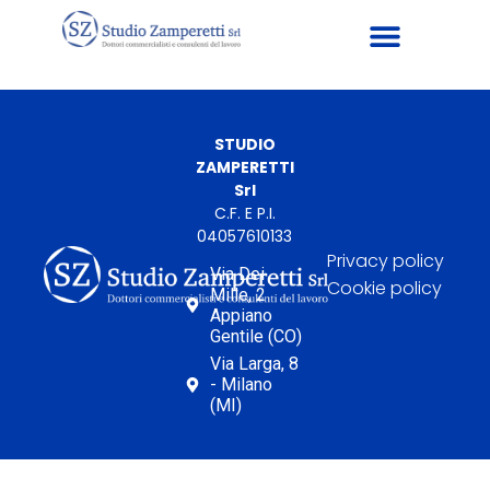
STUDIO
ZAMPERETTI
Srl
C.F. E P.I.
04057610133
Privacy policy
Via Dei
Cookie policy
Mille, 2
Appiano
Gentile (CO)
Via Larga, 8
- Milano
(MI)