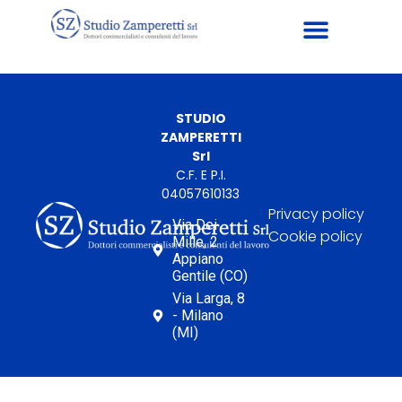
STUDIO
ZAMPERETTI
Srl
C.F. E P.I.
04057610133
Privacy policy
Via Dei
Cookie policy
Mille, 2
Appiano
Gentile (CO)
Via Larga, 8
- Milano
(MI)