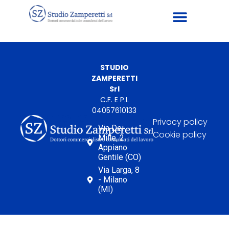
STUDIO
ZAMPERETTI
Srl
C.F. E P.I.
04057610133
Privacy policy
Via Dei
Cookie policy
Mille, 2
Appiano
Gentile (CO)
Via Larga, 8
- Milano
(MI)