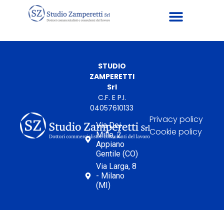
STUDIO
ZAMPERETTI
Srl
C.F. E P.I.
04057610133
Privacy policy
Via Dei
Cookie policy
Mille, 2
Appiano
Gentile (CO)
Via Larga, 8
- Milano
(MI)