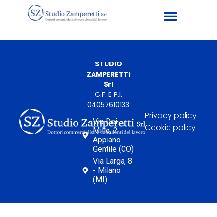
STUDIO
ZAMPERETTI
Srl
C.F. E P.I.
04057610133
Privacy policy
Via Dei
Cookie policy
Mille, 2
Appiano
Gentile (CO)
Via Larga, 8
- Milano
(MI)