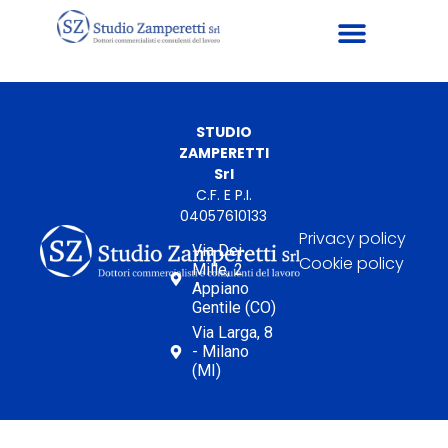
STUDIO
ZAMPERETTI
Srl
C.F. E P.I.
04057610133
Privacy policy
Via Dei
Cookie policy
Mille, 2
Appiano
Gentile (CO)
Via Larga, 8
- Milano
(MI)