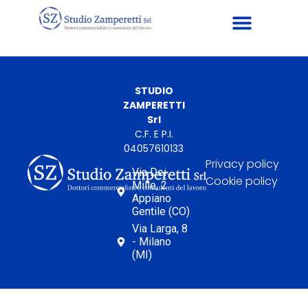
STUDIO
ZAMPERETTI
Srl
C.F. E P.I.
04057610133
Privacy policy
Via Dei
Cookie policy
Mille, 2
Appiano
Gentile (CO)
Via Larga, 8
- Milano
(MI)