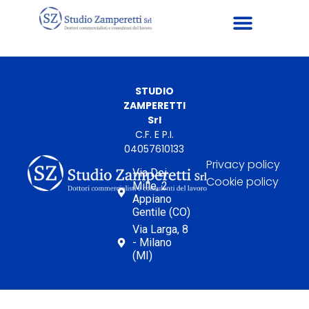
STUDIO
ZAMPERETTI
Srl
C.F. E P.I.
04057610133
Privacy policy
Via Dei
Cookie policy
Mille, 2
Appiano
Gentile (CO)
Via Larga, 8
- Milano
(MI)